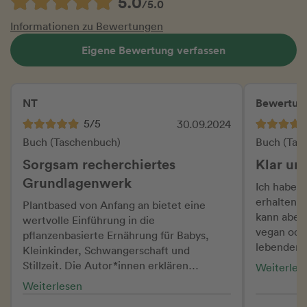
5.0
/5.0
Informationen zu Bewertungen
Eigene Bewertung verfassen
NT
Bewertun
5/5
30.09.2024
Buch (Taschenbuch)
Buch (Tas
Sorgsam recherchiertes
Klar un
Grundlagenwerk
Ich habe d
erhalten un
Plantbased von Anfang an bietet eine
kann aber 
wertvolle Einführung in die
vegan ode
pflanzenbasierte Ernährung für Babys,
lebenden 
Kleinkinder, Schwangerschaft und
bestellen s
Stillzeit. Die Autor*innen erklären
Weiterles
Übersicht,
nachvollziehbar und wissenschaftlich
Weiterlesen
Schwangers
fundiert, wie in diesen kritischen